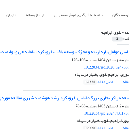
نویسندگان
بیانیه به کارگیری هوش مصنوعی
ارسال مقاله
داوران
ده =
تقوی، ابراهیم
ات:
2
سی عوامل بازدارنده و محرّک توسعه بافت با رویکرد ساماندهی و توانمندسا
103-126
10.22034/jsc.2026.524733
ری، ابراهیم تقوی، بختیار عزت پناه
اله
اصل مقاله
1.02 M
سعه مراکز تجاری بزرگ‌مقیاس با رویکرد رشد هوشمند شهری مطالعه موردی
63-78
10.22034/jsc.2024.431173
ور، ابراهیم تقوی، بختیار عزت پناه
اله
اصل مقاله
1.37 M