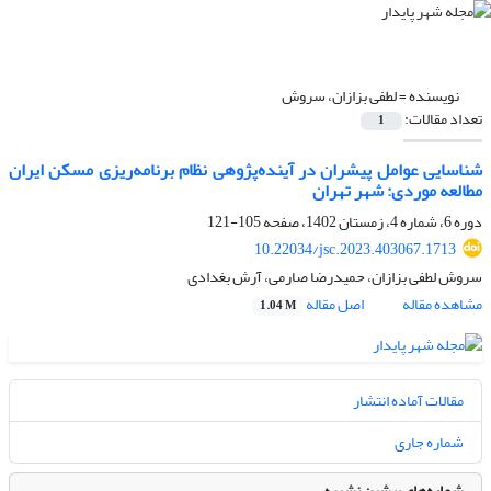
نویسنده =
لطفی بزازان، سروش
تعداد مقالات:
1
شناسایی عوامل پیشران در آینده‌پژوهی نظام برنامه‌ریزی مسکن ایران
مطالعه موردی: شهر تهران
دوره 6، شماره 4، زمستان 1402، صفحه
105-121
10.22034/jsc.2023.403067.1713
سروش لطفی بزازان، حمیدرضا صارمی، آرش بغدادی
مشاهده مقاله
اصل مقاله
1.04 M
مقالات آماده انتشار
شماره جاری
شماره‌های پیشین نشریه