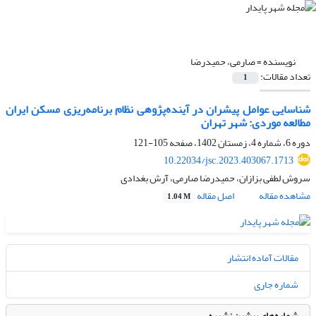
نویسنده =
صارمی، حمیدرضا
تعداد مقالات:
1
شناسایی عوامل پیشران در آینده‌پژوهی نظام برنامه‌ریزی مسکن ایران
مطالعه موردی: شهر تهران
دوره 6، شماره 4، زمستان 1402، صفحه
105-121
10.22034/jsc.2023.403067.1713
سروش لطفی بزازان، حمیدرضا صارمی، آرش بغدادی
مشاهده مقاله
اصل مقاله
1.04 M
مقالات آماده انتشار
شماره جاری
شماره‌های پیشین نشریه