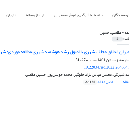
نویسندگان
بیانیه به کارگیری هوش مصنوعی
ارسال مقاله
داوران
ده =
عظمتی، حسین
ات:
1
ان انطباق محلات شهری با اصول رشد هوشمند شهری مطالعه موردی: شه
27-51
10.22034/jsc.2022.284684
ه شهرکی، محسن عباس نژاد جلوگیر، محمد جوشن‌پور، حسین عظمتی
اله
اصل مقاله
2.41 M