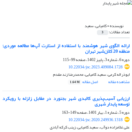
نویسنده =
کامیابی، سعید
تعداد مقالات:
3
ارائه الگوی شهر هوشمند با استفاده از استارت آپ‌ها مطالعه موردی:
منطقه 20 کلان‌شهر تهران
دوره 6، شماره 3، پاییز 1402، صفحه
99-115
10.22034/jsc.2023.409084.1728
ابوذر اله کرمی، سعید کامیابی، محمدرضا زند مقدم
مشاهده مقاله
اصل مقاله
1.64 M
ارزیابی آسیب‌پذیری کالبدی شهر بجنورد در مقابل زلزله با رویکرد
توسعه پایدار شهری
دوره 5، شماره 1، بهار 1401، صفحه
149-163
10.22034/jsc.2020.249936.1318
علی غلامزاده دوآب، سعید کامیابی، زینب کرکه آبادی