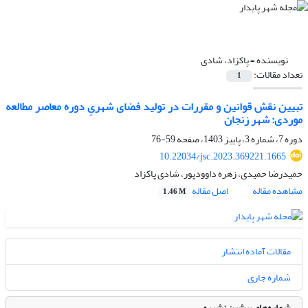
نویسنده =
پاکزاد، شادی
تعداد مقالات:
1
تبیین نقش قوانین و مقررات در تولید فضای شهریِ دوره معاصر مطالعه
موردی: شهر زنجان
دوره 7، شماره 3، پاییز 1403، صفحه
59-76
10.22034/jsc.2023.369221.1665
حمیدرضا حمیدی، زهره داوودپور، شادی پاکزاد
مشاهده مقاله
اصل مقاله
1.46 M
مقالات آماده انتشار
شماره جاری
شماره‌های پیشین نشریه