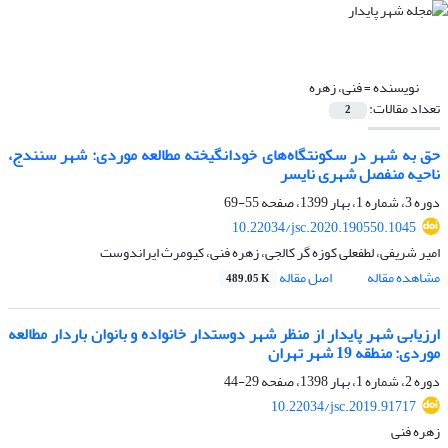
نویسنده =
فنی، زهره
تعداد مقالات:
2
حق به شهر در سکونتگاه‌های خودانگیخته مطالعه موردی: شهر سنندج،
ناحیه منفصل شهری نایسر
دوره 3، شماره 1، بهار 1399، صفحه
55-69
10.22034/jsc.2020.190550.1045
امیر شریفی، لطفعلی کوزه گر کالجی، زهره فنی، کیومرث ایراندوست
مشاهده مقاله
اصل مقاله
489.05 K
ارزیابی شهر پایدار از منظر شهر دوستدار خانواده و بانوان باردار مطالعه
موردی: منطقه 19 شهر تهران
دوره 2، شماره 1، بهار 1398، صفحه
29-44
10.22034/jsc.2019.91717
زهره فنی