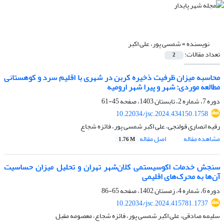
نویسنده =
شمسی پور، علی اکبر
تعداد مقالات:
2
محاسبه میزان ظرفیت ذخیره کربن در شهری با اقلیم سرد و کوهستانی
مطالعه موردی: شهر و پیرا شهر ارومیه
دوره 7، شماره 2، تابستان 1403، صفحه
45-61
10.22034/jsc.2024.434150.1758
رقیه انصاری قولنجی، علی اکبر شمسی پور، فائزه شجاع
مشاهده مقاله
اصل مقاله
1.76 M
سنجش خدمات اکوسیستمی کلان‌شهر تهران و تحلیل میزان حساسیت
آن‌ها به محرک‌های اقلیمی
دوره 6، شماره 4، زمستان 1402، صفحه
65-86
10.22034/jsc.2024.415781.1737
سلیمه صادقی، علی اکبر شمسی پور، فائزه شجاع، معصومه مقبل