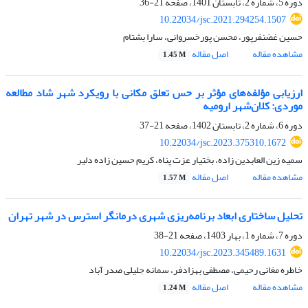
دوره 5، شماره 2، تابستان 1401، صفحه
21-36
10.22034/jsc.2021.294254.1507
حسین غضنفرپور، محسن پورخسروانی، سارا بشتام
مشاهده مقاله
اصل مقاله
1.45 M
ارزیابی مؤلفه‌های مؤثر بر حس تعلق مکانی با رویکرد شهر شاد مطالعه
موردی: کلان‌شهر ارومیه
دوره 6، شماره 2، تابستان 1402، صفحه
21-37
10.22034/jsc.2023.375310.1672
سمیه زین العابدین زاده، بختیار عزت پناه، کریم حسین زاده دلیر
مشاهده مقاله
اصل مقاله
1.57 M
تحلیل ساختاری ابعاد برنامه‌ریزی شهری درمانگر استرس در شهر تهران
دوره 7، شماره 1، بهار 1403، صفحه
21-38
10.22034/jsc.2023.345489.1631
خاطره مغانی رحیمی، مصطفی بهزادفر، سمانه جلیلی صدر آباد
مشاهده مقاله
اصل مقاله
1.24 M