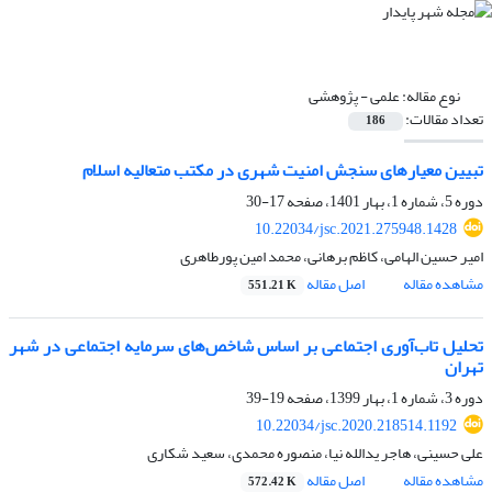
نوع مقاله:
علمی - پژوهشی
تعداد مقالات:
186
تبیین معیارهای سنجش امنیت شهری در مکتب متعالیه اسلام
دوره 5، شماره 1، بهار 1401، صفحه
17-30
10.22034/jsc.2021.275948.1428
امیر حسین الهامی، کاظم برهانی، محمد امین پورطاهری
مشاهده مقاله
اصل مقاله
551.21 K
تحلیل تاب‌آوری اجتماعی بر اساس شاخص‌های سرمایه اجتماعی در شهر
تهران
دوره 3، شماره 1، بهار 1399، صفحه
19-39
10.22034/jsc.2020.218514.1192
علی حسینی، هاجر یدالله نیا، منصوره محمدی، سعید شکاری
مشاهده مقاله
اصل مقاله
572.42 K