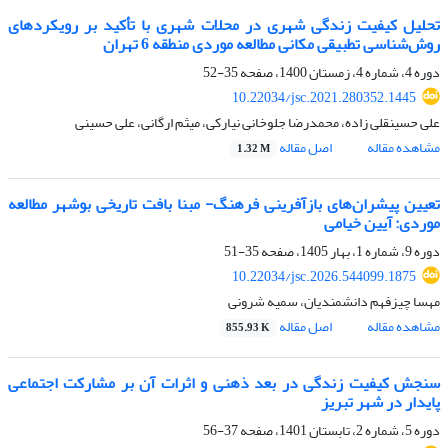
تحلیل کیفیت زندگی شهری در محلات شهری با تأکید بر رویکردهای
روش‌شناسی تطبیقی مکانی مطالعه موردی منطقه 6 تهران
دوره 4، شماره 4، زمستان 1400، صفحه
35-52
10.22034/jsc.2021.280352.1445
علی حسینقلی زاده، محمدرضا جلوخانی نیارکی، میثم ارگانی، علی حسینی
مشاهده مقاله
اصل مقاله
1.32 M
تعیین پیشران‌های بازآفرینی فرهنگ- مبنا بافت تاریخی بوشهر مطالعه
موردی: آیین خیامی
دوره 9، شماره 1، بهار 1405، صفحه
35-51
10.22034/jsc.2026.544099.1875
مهسا چیزفهم دانشمندیان، سمیه شرونی
مشاهده مقاله
اصل مقاله
855.93 K
سنجش کیفیت زندگی در بعد ذهنی و اثرات آن بر مشارکت اجتماعی
پایدار در شهر تبریز
دوره 5، شماره 2، تابستان 1401، صفحه
37-56