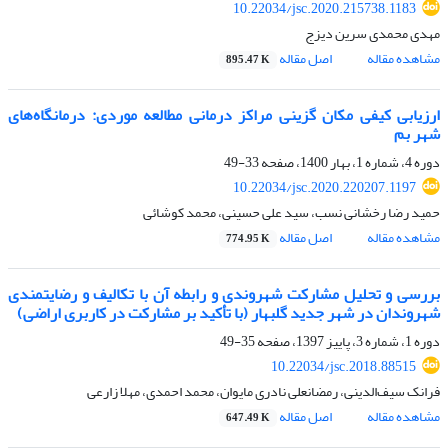
10.22034/jsc.2020.215738.1183
مهدی محمدی سرین دیزج
مشاهده مقاله
اصل مقاله
895.47 K
ارزیابی کیفی مکان گزینی مراکز درمانی مطالعه موردی: درمانگاه‌های
شهر بم
دوره 4، شماره 1، بهار 1400، صفحه
33-49
10.22034/jsc.2020.220207.1197
حمید رضا رخشانی نسب، سید علی حسینی، محمد کوشائی
مشاهده مقاله
اصل مقاله
774.95 K
بررسی و تحلیل مشارکت شهروندی و رابطه آن با تکالیف و رضایتمندی
شهروندان در شهر جدید گلبهار (با تأکید بر مشارکت در کاربری اراضی)
دوره 1، شماره 3، پاییز 1397، صفحه
35-49
10.22034/jsc.2018.88515
فرانک سیف‌الدینی، رمضانعلی نادری مایوان، محمد احمدی، مهلا زارعی
مشاهده مقاله
اصل مقاله
647.49 K