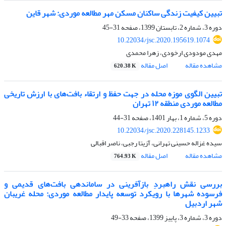
تبیین کیفیت زندگی ساکنان مسکن مهر مطالعه موردی: شهر قاین
دوره 3، شماره 2، تابستان 1399، صفحه
31-45
10.22034/jsc.2020.195619.1074
مهدی مودودی ارخودی، زهرا محمدی
مشاهده مقاله
اصل مقاله
620.38 K
تبیین الگوی موزه محله در جهت حفظ و ارتقاء بافت‌های با ارزش تاریخی
مطالعه موردی منطقه ۱۲ تهران
دوره 5، شماره 1، بهار 1401، صفحه
31-44
10.22034/jsc.2020.228145.1233
سیده غزاله حسینی تهرانی، آزیتا رجبی، ناصر اقبالی
مشاهده مقاله
اصل مقاله
764.93 K
بررسی نقش راهبردِ بازآفرینی در ساماندهی بافت‌های قدیمی و
فرسوده شهرها با رویکرد توسعه پایدار مطالعه موردی: محله غریبان
شهر اردبیل
دوره 3، شماره 3، پاییز 1399، صفحه
33-49