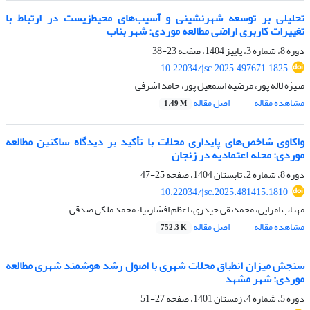
تحلیلی بر توسعه شهرنشینی و آسیب‌های محیط‌زیست در ارتباط با
تغییرات کاربری اراضی مطالعه موردی: شهر بناب
دوره 8، شماره 3، پاییز 1404، صفحه
23-38
10.22034/jsc.2025.497671.1825
منیژه لاله پور، مرضیه اسمعیل پور، حامد اشرفی
مشاهده مقاله
اصل مقاله
1.49 M
واکاوی شاخص‌های پایداری محلات با تأکید بر دیدگاه ساکنین مطالعه
موردی: محله اعتمادیه در زنجان
دوره 8، شماره 2، تابستان 1404، صفحه
25-47
10.22034/jsc.2025.481415.1810
مهتاب امرایی، محمدتقی حیدری، اعظم افشارنیا، محمد ملکی صدقی
مشاهده مقاله
اصل مقاله
752.3 K
سنجش میزان انطباق محلات شهری با اصول رشد هوشمند شهری مطالعه
موردی: شهر مشهد
دوره 5، شماره 4، زمستان 1401، صفحه
27-51