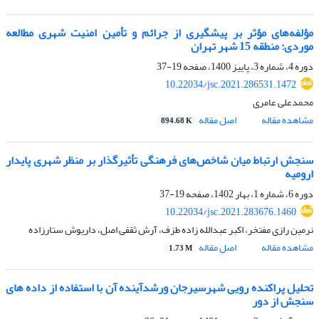
مؤلفه‌های مؤثر بر پیشگیری از جرائم و تأمین امنیت شهری مطالعه
موردی: منطقه 15 شهر تهران
دوره 4، شماره 3، پاییز 1400، صفحه
19-37
10.22034/jsc.2021.286531.1472
محمدعلی عامری
مشاهده مقاله
اصل مقاله
894.68 K
سنجش ارتباط میان شاخص‌های فرهنگی تأثیرگذار بر منظر شهری پایدار
ارومیه
دوره 6، شماره 1، بهار 1402، صفحه
19-37
10.22034/jsc.2021.283676.1460
نرمین رازی مفتخر، اکبر عبدالله زاده طزف، آرش ثقفی اصل، داریوش ستارزاده
مشاهده مقاله
اصل مقاله
1.73 M
تحلیل پراکنده رویی شهرسیرجان ورشدآینده آن با استفاده از داده های
سنجش از دور