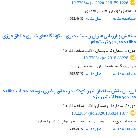
10.22034/jsc.2020.226159.1226
اسماعیل دویران، حسین احمدی
مشاهده مقاله
اصل مقاله
682.46 K
سنجش و ارزیابی میزان زیست پذیری سکونتگاه‌های شهری مناطق مرزی
مطالعه موردی: تربت‌جام
دوره 1، شماره 2، تابستان 1397، صفحه
31-46
10.22034/jsc.2018.88228
مهدی زنگنه، عاطفه خاوری، طیبه بنی اسد
مشاهده مقاله
اصل مقاله
692.57 K
ارزیابی نقش ساختار شهر کودک در تحقق‌ پذیری توسعه محلات مطالعه
موردی: محلات شهر یزد
دوره 2، شماره 4، زمستان 1398، صفحه
31-45
10.22034/jsc.2020.195824.1077
مریم احمدی، حسین صرامی، حسنعلی غیور، واچیک هایراپطیان
مشاهده مقاله
اصل مقاله
746.28 K