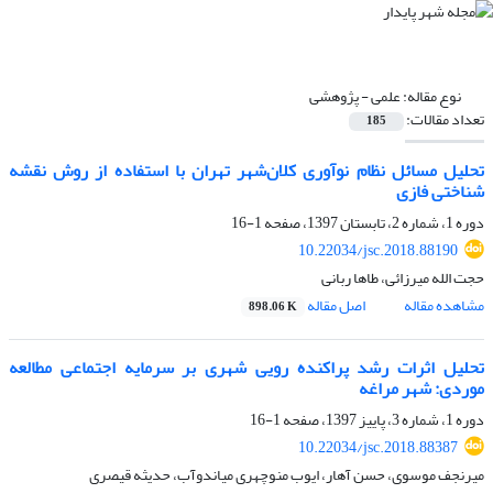
نوع مقاله:
علمی - پژوهشی
تعداد مقالات:
185
تحلیل مسائل نظام نوآوری کلان‌شهر تهران با استفاده از روش نقشه
شناختی فازی
دوره 1، شماره 2، تابستان 1397، صفحه
1-16
10.22034/jsc.2018.88190
حجت الله میرزائی، طاها ربانی
مشاهده مقاله
اصل مقاله
898.06 K
تحلیل اثرات رشد پراکنده رویی شهری بر سرمایه اجتماعی مطالعه
موردی: شهر مراغه
دوره 1، شماره 3، پاییز 1397، صفحه
1-16
10.22034/jsc.2018.88387
میرنجف موسوی، حسن آهار، ایوب منوچهری میاندوآب، حدیثه قیصری