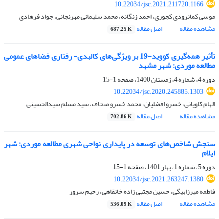
10.22034/jsc.2021.211720.1166
موسی کمانرودی کجوری، احمد زنگانه، محمد سلیمانی مهرنجانی، جواد فرهادی
مشاهده مقاله
اصل مقاله
687.25 K
تأثیر همه‌گیری کووید-19 بر ویژگی‌های کالبدی- رفتاری فضاهای عمومی
مطالعه موردی: شهر مشهد
دوره 4، شماره 4، زمستان 1400، صفحه
1-15
10.22034/jsc.2020.245885.1303
الهام کاویانی، خسرو افضلیان، محمد خسرو صحاف، سید مسلم سیدالحسینی
مشاهده مقاله
اصل مقاله
702.86 K
سنجش شاخص‌های توسعه در پایداری نواحی شهری مطالعه موردی: شهر
ایلام
دوره 5، شماره 1، بهار 1401، صفحه
1-15
10.22034/jsc.2021.263247.1380
فاطمه میرزابیگی، حسین مجتبی زاده خانقاهی، رحیم سرور
مشاهده مقاله
اصل مقاله
536.09 K