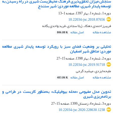
سنجش میزان تحقق‌پذیری فرهنگ محیط‌زیست شهری در راه رسیدن به
توسعه پایدار شهری، مطالعه موردی: شهر سنندج
دوره 1، شماره 1، بهار 1397، صفحه
1-13
10.22034/jsc.2018.87656
فریبرز احمدی دهکاء، ژیلا سجادی، فرید واحدی یگانه
مشاهده مقاله
اصل مقاله
806.88 K
تحلیلی بر وضعیت فضای سبز با رویکرد توسعه پایدار شهری مطالعه
موردی: مناطق شهر اصفهان
دوره 2، شماره 1، بهار 1398، صفحه
15-27
10.22034/jsc.2019.91718
ملیحه ایزدی، مهشید گرجی
مشاهده مقاله
اصل مقاله
483.86 K
تدوین مدل مفهومی «محله بیوفیلیک» به‌منظور کاربست در طراحی و
برنامه‌ریزی شهری
دوره 3، شماره 4، زمستان 1399، صفحه
15-27
10.22034/jsc.2020.228630.1238