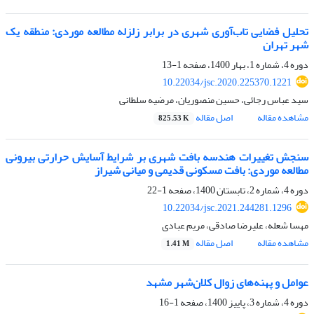
تحلیل فضایی تاب‌آوری شهری در برابر زلزله مطالعه موردی: منطقه یک
شهر تهران
دوره 4، شماره 1، بهار 1400، صفحه
1-13
10.22034/jsc.2020.225370.1221
سید عباس رجائی، حسین منصوریان، مرضیه سلطانی
مشاهده مقاله
اصل مقاله
825.53 K
سنجش تغییرات هندسه بافت شهری بر شرایط آسایش حرارتی بیرونی
مطالعه موردی: بافت مسکونی قدیمی و میانی شیراز
دوره 4، شماره 2، تابستان 1400، صفحه
1-22
10.22034/jsc.2021.244281.1296
مهسا شعله، علیرضا صادقی، مریم عبادی
مشاهده مقاله
اصل مقاله
1.41 M
عوامل و پهنه‌های زوال کلان‌شهر مشهد
دوره 4، شماره 3، پاییز 1400، صفحه
1-16