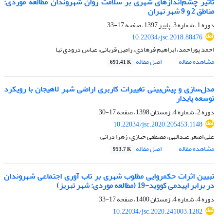
تأثیر چشم‌اندازهای شهری بر سلامت روان شهروندان مطالعه موردی:
مناطق 2 و 9 شهر تهران
دوره 1، شماره 3، پاییز 1397، صفحه
17-33
10.22034/jsc.2018.88476
احمد پوراحمد، ابراهیم فرهادی، رامین قربانی، عباس درودی نیا
مشاهده مقاله
اصل مقاله
691.41 K
مدل‌سازی و پیش‌بینی تغییرات کاربری اراضی شهر لاهیجان با رویکرد
توسعه پایدار
دوره 2، شماره 4، زمستان 1398، صفحه
17-30
10.22034/jsc.2020.205453.1148
علی اصغر عبدالهی، مصطفی خبازی، زهرا درانی
مشاهده مقاله
اصل مقاله
953.7 K
تبیین اثرات حکمروایی مطلوب شهری بر تاب آوری اجتماعی شهروندان
در برابر اپیدمی کووید-19 (مطالعه موردی: شهر تبریز)
دوره 4، شماره 4، زمستان 1400، صفحه
17-33
10.22034/jsc.2020.241003.1282